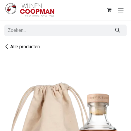
Overslaan naar inhoud
Alle producten