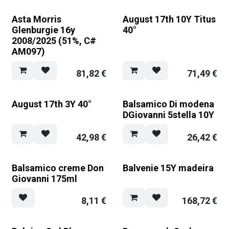
Asta Morris
August 17th 10Y Titus
Glenburgie 16y
40°
2008/2025 (51%, C#
AM097)
81,82
€
71,49
€
August 17th 3Y 40°
Balsamico Di modena
DGiovanni 5stella 10Y
42,98
€
26,42
€
Balsamico creme Don
Balvenie 15Y madeira
Giovanni 175ml
8,11
€
168,72
€