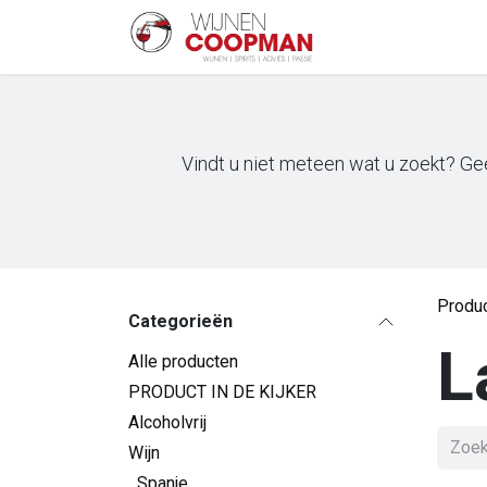
Overslaan naar inhoud
Startpagina
Sh
Vindt u niet meteen wat u zoekt? Gee
Produ
Categorieën
L
Alle producten
PRODUCT IN DE KIJKER
Alcoholvrij
Wijn
Spanje