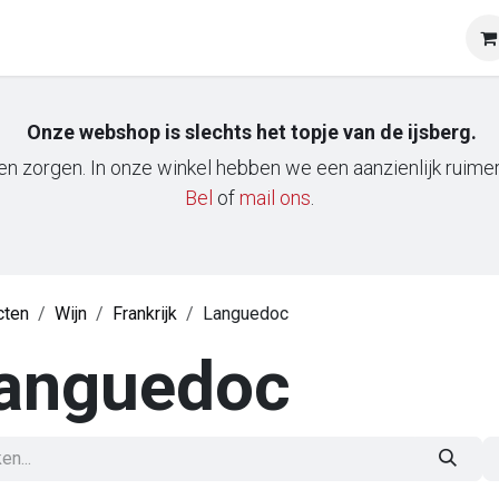
op
Onze klanten
Tasting & Events
Onze mobiele wij
Onze webshop is slechts het topje van de ijsberg.
n zorgen. In onze winkel hebben we een aanzienlijk ruimere
Bel
of
m​ail ons
.
cten
Wijn
Frankrijk
Languedoc
anguedoc