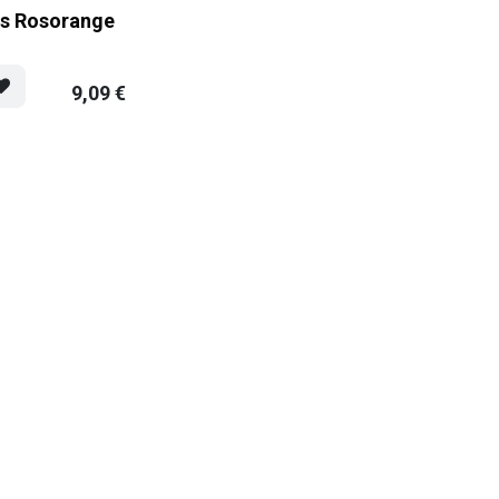
as Rosorange
9,09
€