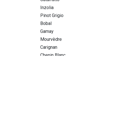
Inzolia
Pinot Grigio
Bobal
Gamay
Mourvèdre
Carignan
Chenin Blanc
Primitivo
Riesling
Shiraz
Labels
BBQ
Prijsbereik