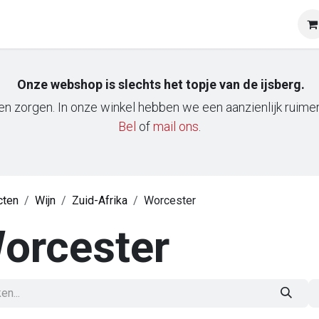
op
Onze klanten
Tasting & Events
Onze mobiele wij
Onze webshop is slechts het topje van de ijsberg.
n zorgen. In onze winkel hebben we een aanzienlijk ruimere
Bel
of
m​ail ons
.
cten
Wijn
Zuid-Afrika
Worcester
orcester