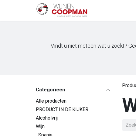
Overslaan naar inhoud
Startpagina
Sh
Vindt u niet meteen wat u zoekt? Gee
Produ
Categorieën
W
Alle producten
PRODUCT IN DE KIJKER
Alcoholvrij
Wijn
Spanje