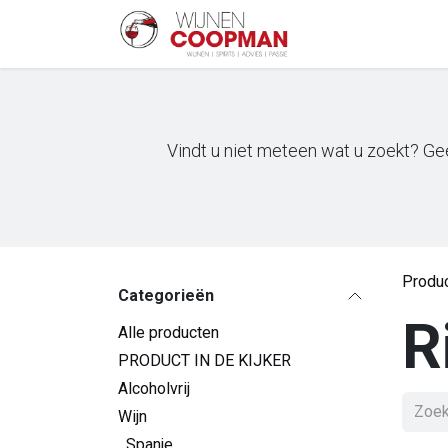
Overslaan naar inhoud
Startpagina
Sh
Vindt u niet meteen wat u zoekt? Gee
Produ
Categorieën
R
Alle producten
PRODUCT IN DE KIJKER
Alcoholvrij
Wijn
Spanje