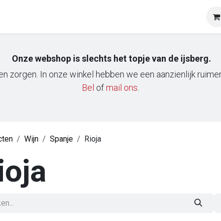
op
Onze klanten
Tasting & Events
Onze mobiele wij
Onze webshop is slechts het topje van de ijsberg.
n zorgen. In onze winkel hebben we een aanzienlijk ruimere
Bel
of
m​ail ons
.
cten
Wijn
Spanje
Rioja
ioja