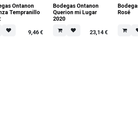
egas Ontanon
Bodegas Ontanon
Bodega
nza Tempranillo
Querion mi Lugar
Rosé
2
2020
9,46
€
23,14
€