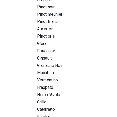
Pinot noir
Pinot meunier
Pinot Blanc
Auxerrois
Pinot gris
Glera
Rousanne
Cinsault
Grenache Noir
Macabeu
Vermentino
Frappato
Nero d'Avola
Grillo
Catarratto
Inzolia