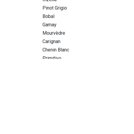
Pinot Grigio
Bobal
Gamay
Mourvèdre
Carignan
Chenin Blanc
Primitivo
Riesling
Shiraz
Labels
BBQ
Prijsbereik