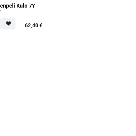
enpeli Kulo 7Y
°
62,40
€