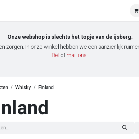
op
Onze klanten
Tasting & Events
Onze mobiele wij
Onze webshop is slechts het topje van de ijsberg.
n zorgen. In onze winkel hebben we een aanzienlijk ruimere
Bel
of
m​ail ons
.
cten
Whisky
Finland
inland