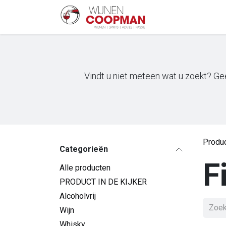
Overslaan naar inhoud
Startpagina
Sh
Vindt u niet meteen wat u zoekt? Gee
Produ
Categorieën
F
Alle producten
PRODUCT IN DE KIJKER
Alcoholvrij
Wijn
Whisky