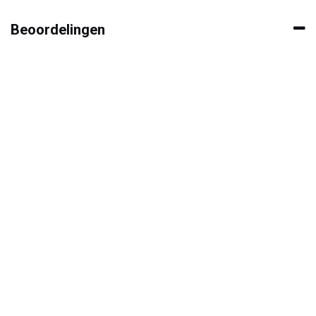
Beoordelingen
Contacteer ons
+3
2 486 82 01 37
info@wijnencoopman.be
Hoe kunnen we helpen?
Je kunt altijd telefonisch contact met ons opnemen of via e-
mail.