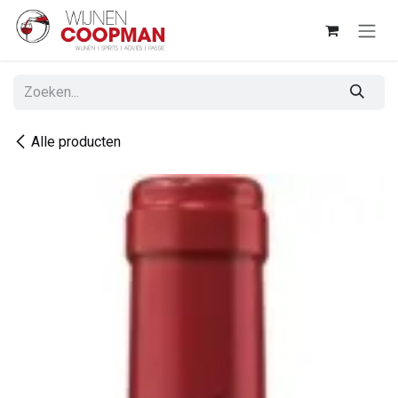
Overslaan naar inhoud
Alle producten