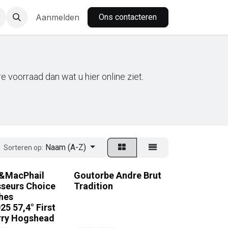
nbar
Aanmelden
Ons contacteren
 voorraad dan wat u hier online ziet.
Naam (A-Z)
Sorteren op:
&MacPhail
Goutorbe Andre Brut
seurs Choice
Tradition
hes
25 57,4° First
erry Hogshead