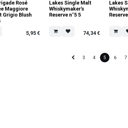
rigade Rosé
Lakes Single Malt
Lakes S
ée Maggiore
Whiskymaker's
Whisky
t Grigio Blush
Reserve n°5 5
Reserve
4
5,95
€
74,34
€
3
4
5
6
7