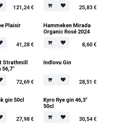
121,24
€
25,83
€
e Plaisir
Hammeken Mirada
Organic Rosé 2024
41,28
€
8,60
€
t Strathmill
Indlovu Gin
 56,7°
72,69
€
28,51
€
k gin 50cl
Kyro Rye gin 46,3°
50cl
27,98
€
30,54
€