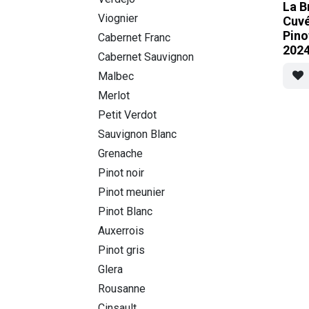
La B
Viognier
Cuv
Pino
Cabernet Franc
202
Cabernet Sauvignon
Malbec
Merlot
Petit Verdot
Sauvignon Blanc
Grenache
Pinot noir
Pinot meunier
Pinot Blanc
Auxerrois
Pinot gris
Glera
Rousanne
Cinsault