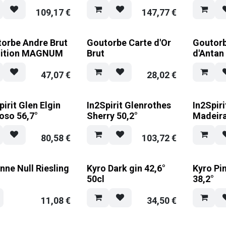
109,17
€
147,77
€
orbe Andre Brut
Goutorbe Carte d'Or
Goutorb
dition MAGNUM
Brut
d'Antan
47,07
€
28,02
€
pirit Glen Elgin
In2Spirit Glenrothes
In2Spiri
oso 56,7°
Sherry 50,2°
Madeira
80,58
€
103,72
€
nne Null Riesling
Kyro Dark gin 42,6°
Kyro Pin
50cl
38,2°
11,08
€
34,50
€