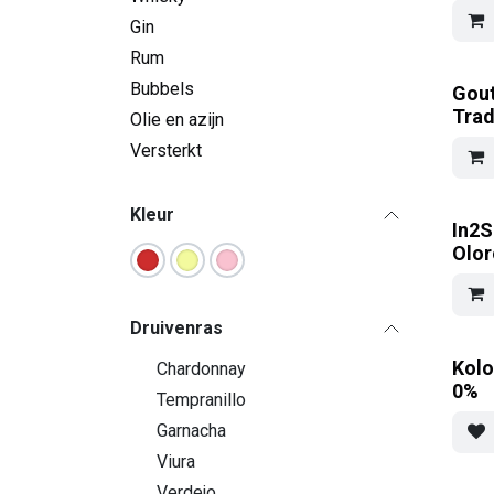
Gin
Rum
Bubbels
Gout
Tra
Olie en azijn
Versterkt
Kleur
In2S
Olor
Druivenras
Kolo
Chardonnay
0%
Tempranillo
Garnacha
Viura
Verdejo