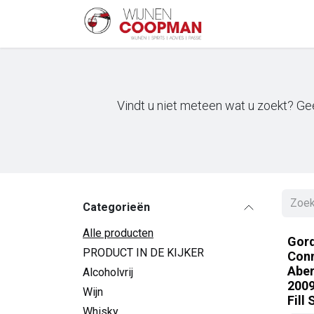
Overslaan naar inhoud
Startpagina
Sh
Vindt u niet meteen wat u zoekt? Gee
Categorieën
Alle producten
Gor
PRODUCT IN DE KIJKER
Conn
Aber
Alcoholvrij
2009
Wijn
Fill
Whisky