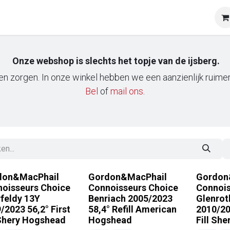
op
Onze klanten
Tasting & Events
Onze mobiele wij
Onze webshop is slechts het topje van de ijsberg.
n zorgen. In onze winkel hebben we een aanzienlijk ruimere
Bel
of
m​ail ons
.
don&MacPhail
Gordon&MacPhail
Gordon
oisseurs Choice
Connoisseurs Choice
Connois
feldy 13Y
Benriach 2005/2023
Glenrot
/2023 56,2° First
58,4° Refill American
2010/20
 Shery Hogshead
Hogshead
Fill Sh