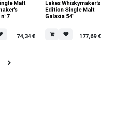
ingle Malt
Lakes Whiskymaker's
maker's
Edition Single Malt
 n°7
Galaxia 54°
74,34
€
177,69
€