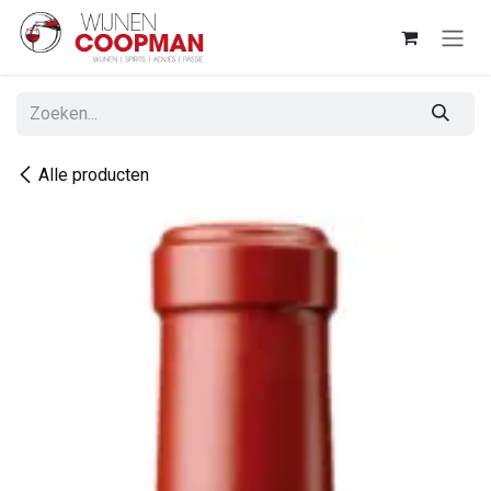
Overslaan naar inhoud
Alle producten