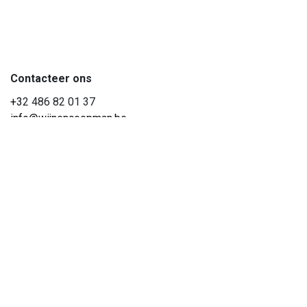
Contacteer ons
+3
2 486 82 01 37
info@wijnencoopman.be
Hoe kunnen we helpen?
Je kunt altijd telefonisch contact met ons opnemen of via e-
mail.