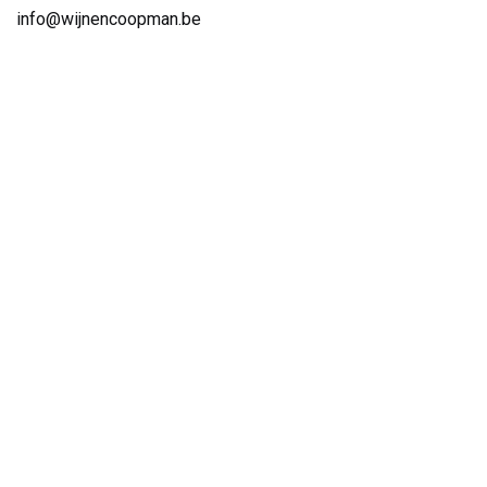
info@wijnencoopman.be
Hoe kunnen we helpen?
Je kunt altijd telefonisch contact met ons opnemen of via e-
mail.
Volg ons