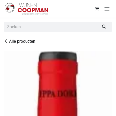
Overslaan naar inhoud
Alle producten