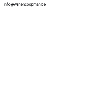
info@wijnencoopman.be
Hoe kunnen we helpen?
Je kunt altijd telefonisch contact met ons opnemen of via e-
mail.
Volg ons