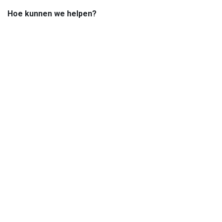
Hoe kunnen we helpen?
Je kunt altijd telefonisch contact met ons opnemen of via e-
mail.
Volg ons
Openingsuren
woensdag van 14:00 tot 17:00
zaterdag van 10:00 tot 18:00