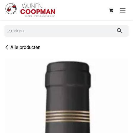
Overslaan naar inhoud
Alle producten