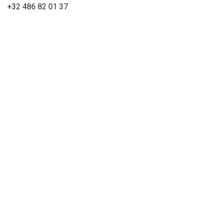
+3
2 486 82 01 37
info@wijnencoopman.be
Hoe kunnen we helpen?
Je kunt altijd telefonisch contact met ons opnemen of via e-
mail.
Volg ons