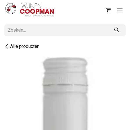
Overslaan naar inhoud
Alle producten