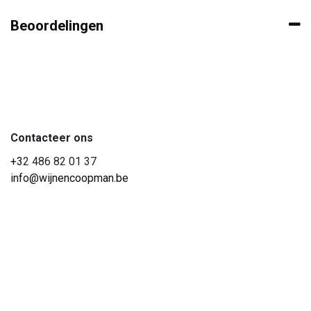
Beoordelingen
Contacteer ons
+3
2 486 82 01 37
info@wijnencoopman.be
Hoe kunnen we helpen?
Je kunt altijd telefonisch contact met ons opnemen of via e-
mail.