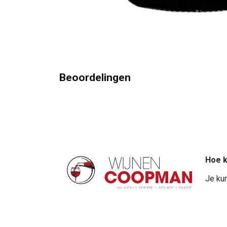
Beoordelingen
Hoe k
Je kun