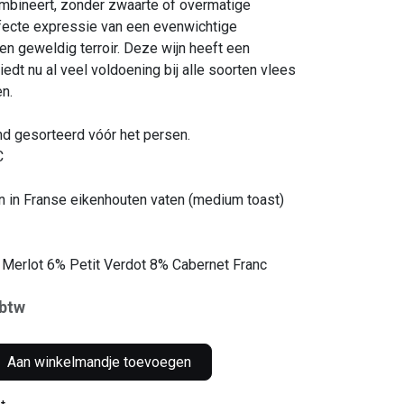
ombineert, zonder zwaarte of overmatige
rfecte expressie van een evenwichtige
en geweldig terroir. Deze wijn heeft een
dt nu al veel voldoening bij alle soorten vlees
en.
d gesorteerd vóór het persen.
°C
 in Franse eikenhouten vaten (medium toast)
Merlot 6% Petit Verdot 8% Cabernet Franc
 btw
Aan winkelmandje toevoegen