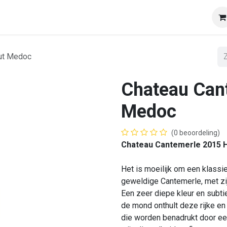
op
Onze klanten
Tasting & Events
Onze mobiele wij
ut Medoc
Chateau Can
Medoc
(0 beoordeling)
Chateau Cantemerle 2015 
Het is moeilijk om een ​​klas
geweldige Cantemerle, met zij
Een zeer diepe kleur en subti
de mond onthult deze rijke en v
die worden benadrukt door ee