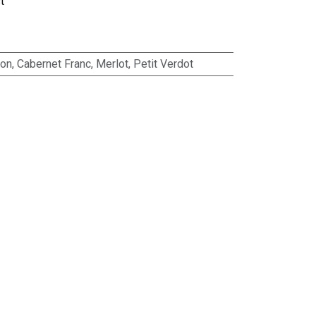
t
non
,
Cabernet Franc
,
Merlot
,
Petit Verdot