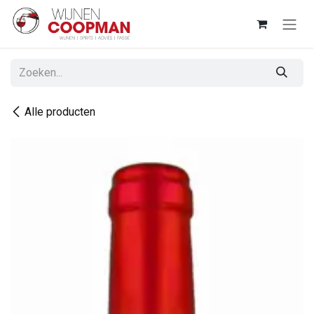
Overslaan naar inhoud
Alle producten