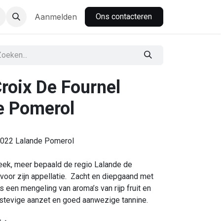
nbar
Aanmelden
Ons contacteren
roix De Fournel
e Pomerol
 2022 Lalande Pomerol
reek, meer bepaald de regio Lalande de
 voor zijn appellatie. Zacht en diepgaand met
us een mengeling van aroma’s van rijp fruit en
 stevige aanzet en goed aanwezige tannine.