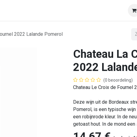
op
Onze klanten
Tasting & Events
Onze mobiele wij
Fournel 2022 Lalande Pomerol
Chateau La C
2022 Laland
(0 beoordeling)
Chateau Le Croix de Fournel
Deze wijn uit de Bordeaux st
Pomerol, is een typische wijn
een robijnrode kleur. In de ne
getoast hout. In de mond een
14,67
€