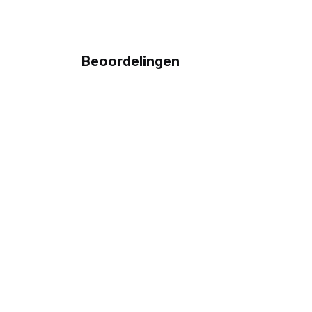
Beoordelingen
Hoe k
Je kun
Contacteer ons
Open
woens
+3
2 486 82 01 37