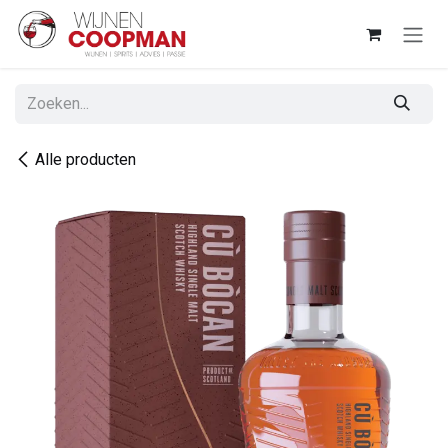
Overslaan naar inhoud
Alle producten