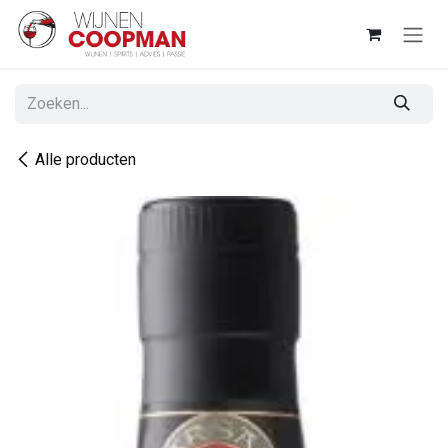
Overslaan naar inhoud
Alle producten