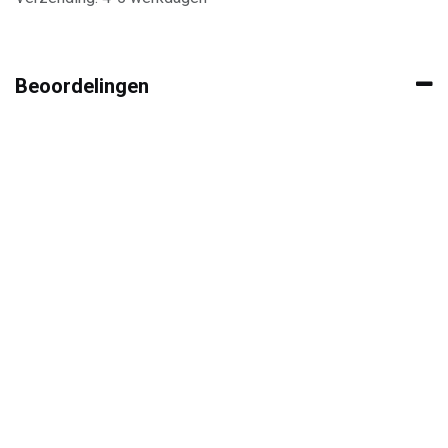
Beoordelingen
Contacteer ons
+3
2 486 82 01 37
info@wijnencoopman.be
Hoe kunnen we helpen?
Je kunt altijd telefonisch contact met ons opnemen of via e-