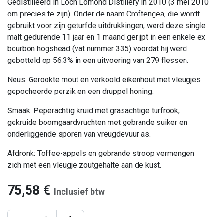
Gedistilleerd in Loch Lomond Distillery in 2010 (3 mei 2010
om precies te zijn). Onder de naam Croftengea, die wordt
gebruikt voor zijn geturfde uitdrukkingen, werd deze single
malt gedurende 11 jaar en 1 maand gerijpt in een enkele ex
bourbon hogshead (vat nummer 335) voordat hij werd
gebotteld op 56,3% in een uitvoering van 279 flessen.
Neus: Gerookte mout en verkoold eikenhout met vleugjes
gepocheerde perzik en een druppel honing.
Smaak: Peperachtig kruid met grasachtige turfrook,
gekruide boomgaardvruchten met gebrande suiker en
onderliggende sporen van vreugdevuur as.
Afdronk: Toffee-appels en gebrande stroop vermengen
zich met een vleugje zoutgehalte aan de kust.
75,58
€
Inclusief btw