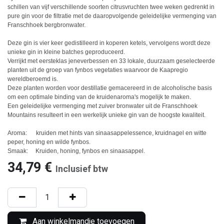
schillen van vijf verschillende soorten citrusvruchten twee weken gedrenkt in
pure gin voor de filtratie met de daaropvolgende geleidelijke vermenging van
Franschhoek bergbronwater.
Deze gin is vier keer gedistilleerd in koperen ketels, vervolgens wordt deze
unieke gin in kleine batches geproduceerd.
Verrijkt met eersteklas jeneverbessen en 33 lokale, duurzaam geselecteerde
planten uit de groep van fynbos vegetaties waarvoor de Kaapregio
wereldberoemd is.
Deze planten worden voor destillatie gemacereerd in de alcoholische basis
om een optimale binding van de kruidenaroma's mogelijk te maken.
Een geleidelijke vermenging met zuiver bronwater uit de Franschhoek
Mountains resulteert in een werkelijk unieke gin van de hoogste kwaliteit.
Aroma: kruiden met hints van sinaasappelessence, kruidnagel en witte
peper, honing en wilde fynbos.
Smaak: Kruiden, honing, fynbos en sinaasappel.
34,79
€
Inclusief btw
Aan winkelmandje toevoegen