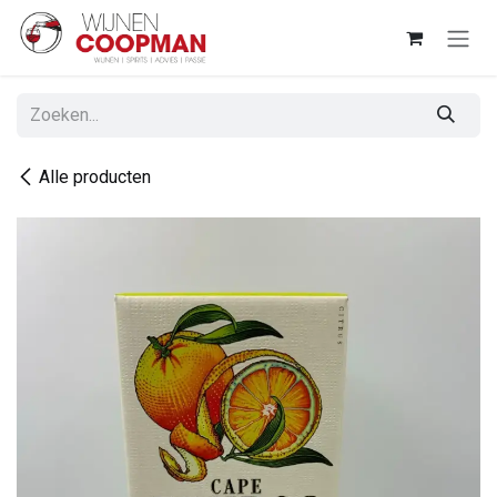
Overslaan naar inhoud
Alle producten