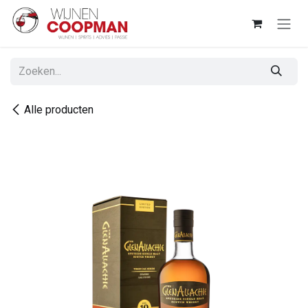
Overslaan naar inhoud
Alle producten