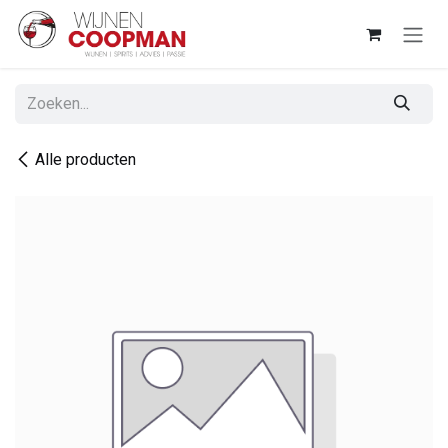
Overslaan naar inhoud
Alle producten