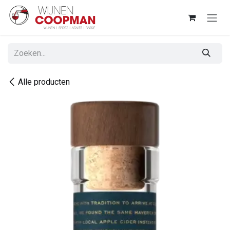
Overslaan naar inhoud
Alle producten