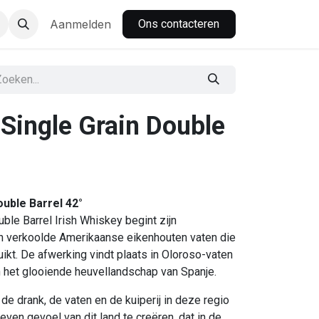
nbar
Aanmelden
Ons contacteren
Single Grain Double
uble Barrel 42°
ble Barrel Irish Whiskey begint zijn
n verkoolde Amerikaanse eikenhouten vaten die
ikt. De afwerking vindt plaats in Oloroso-vaten
 in het glooiende heuvellandschap van Spanje.
de drank, de vaten en de kuiperij in deze regio
reven gevoel van dit land te creëren, dat in de