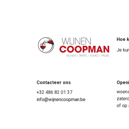
Hoe k
Je kun
Contacteer ons
Open
woens
+3
2 486 82 01 37
zaterd
info@wijnencoopman.be
of op