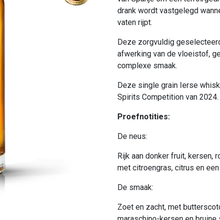
drank wordt vastgelegd wann
vaten rijpt.
Deze zorgvuldig geselecteerd
afwerking van de vloeistof, g
complexe smaak.
Deze single grain Ierse whis
Spirits Competition van 2024.
Proefnotities:
De neus:
Rijk aan donker fruit, kersen,
met citroengras, citrus en ee
De smaak:
Zoet en zacht, met butterscotc
maraschino-kersen en bruine s