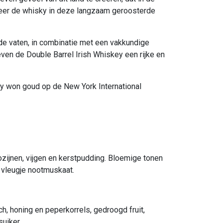
eer de whisky in deze langzaam geroosterde
e vaten, in combinatie met een vakkundige
even de Double Barrel Irish Whiskey een rijke en
ky won goud op de New York International
 rozijnen, vijgen en kerstpudding. Bloemige tonen
n vleugje nootmuskaat.
h, honing en peperkorrels, gedroogd fruit,
uiker.