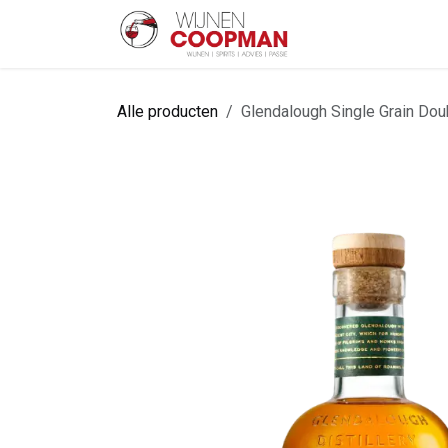
Overslaan naar inhoud
Startpagina
Sh
Alle producten
Glendalough Single Grain Dou