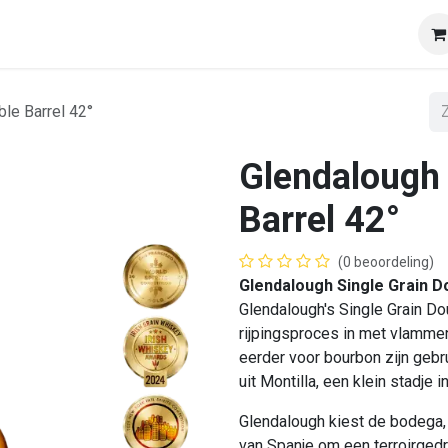
op
Onze klanten
Tasting & Events
Onze mobiele wij
ble Barrel 42°
Glendalough 
Barrel 42°
(0 beoordeling)
Glendalough Single Grain Do
Glendalough's Single Grain Dou
rijpingsproces in met vlamme
eerder voor bourbon zijn gebru
uit Montilla, een klein stadje
Glendalough kiest de bodega, 
van Spanje om een ​​terroirged