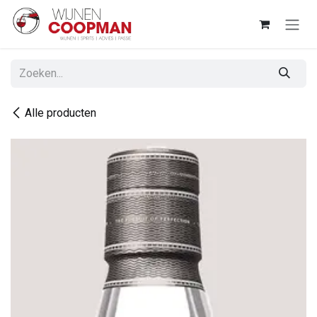
Overslaan naar inhoud
Alle producten