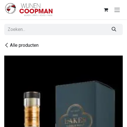
Overslaan naar inhoud
Alle producten