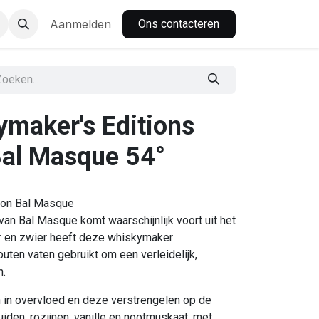
nbar
Aanmelden
Ons contacteren
maker's Editions
Bal Masque 54°
ion Bal Masque
van Bal Masque komt waarschijnlijk voort uit het
or en zwier heeft deze whiskymaker
uten vaten gebruikt om een verleidelijk,
n.
in overvloed en deze verstrengelen op de
ruiden, rozijnen, vanille en nootmuskaat, met