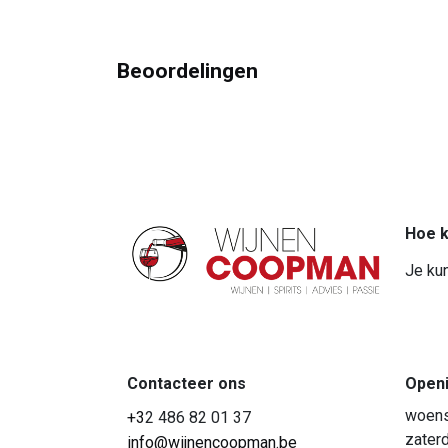
Beoordelingen
Hoe k
Je kun
Contacteer ons
Open
woens
+3
2 486 82 01 37
zaterd
info@wijnencoopman.be