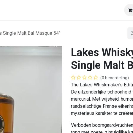
op
Onze klanten
Tasting & Events
Onze mobiele wij
s Single Malt Bal Masque 54°
Lakes Whisky
Single Malt 
(0 beoordeling)
The Lakes Whiskmaker's Edit
De uitzonderlijke schoonheid 
mercurial. Met wijsheid, hum
raadselachtige Franse eikenho
mysterieus karakter te creëre
Verboden boomgaardvruchten 
tong met zoete, zintuiglijke k