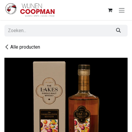
Overslaan naar inhoud
Alle producten