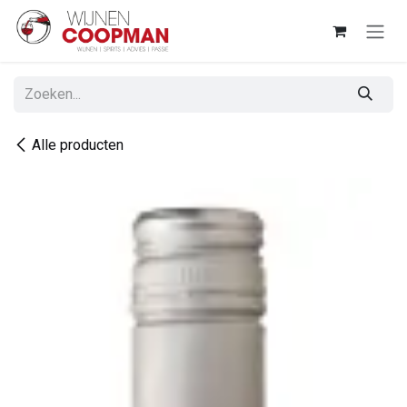
Overslaan naar inhoud
Alle producten