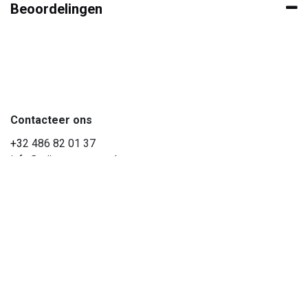
Beoordelingen
Contacteer ons
+3
2 486 82 01 37
info@wijnencoopman.be
Hoe kunnen we helpen?
Je kunt altijd telefonisch contact met ons opnemen of via e-
mail.