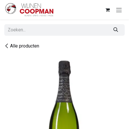
Overslaan naar inhoud
Alle producten