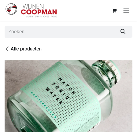
Overslaan naar inhoud
Alle producten