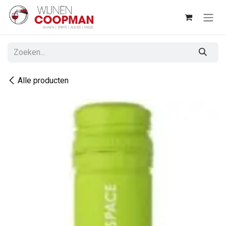
Overslaan naar inhoud
Alle producten