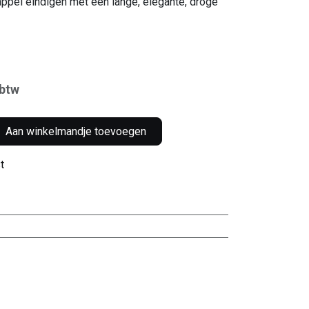
 appel eindigen met een lange, elegante, droge
 btw
Aan winkelmandje toevoegen
t