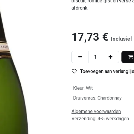
biscuit, romige gist en verse
afdronk.
17,73
€
Inclusief
Toevoegen aan verlanglijs
Kleur
:
Wit
Druivenras
:
Chardonnay
Algemene voorwaarden
Verzending: 4-5 werkdagen