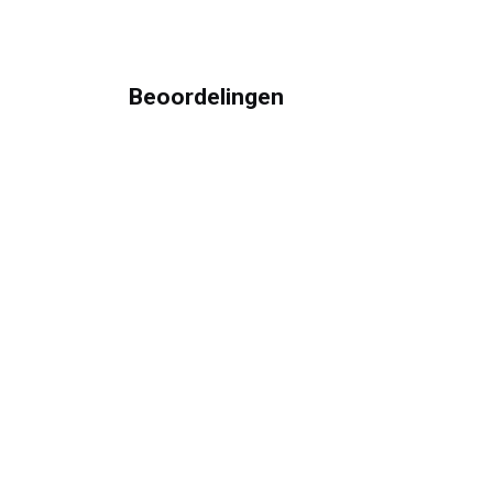
Beoordelingen
Hoe k
Je kun
Contacteer ons
Open
woens
+3
2 486 82 01 37