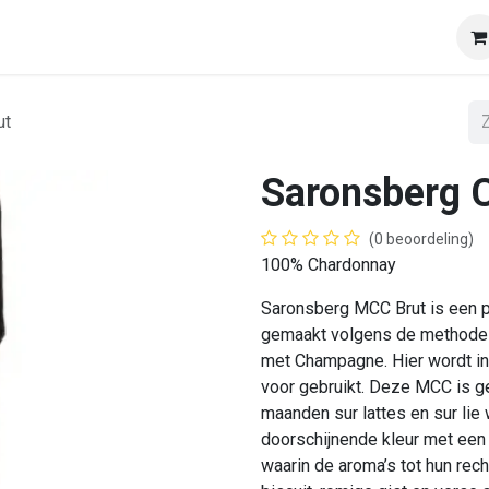
op
Onze klanten
Tasting & Events
Onze mobiele wij
ut
Saronsberg C
(0 beoordeling)
100% Chardonnay
Saronsberg MCC Brut is een p
gemaakt volgens de methode v
met Champagne. Hier wordt i
voor gebruikt. Deze MCC is 
maanden sur lattes en sur lie
doorschijnende kleur met een
waarin de aroma’s tot hun rec