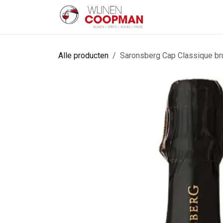
Overslaan naar inhoud
Startpagina
Sh
Alle producten
Saronsberg Cap Classique br