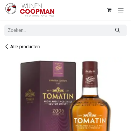
Overslaan naar inhoud
Alle producten