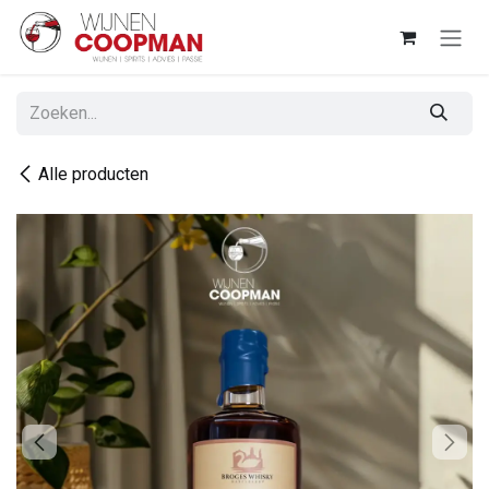
Overslaan naar inhoud
Alle producten