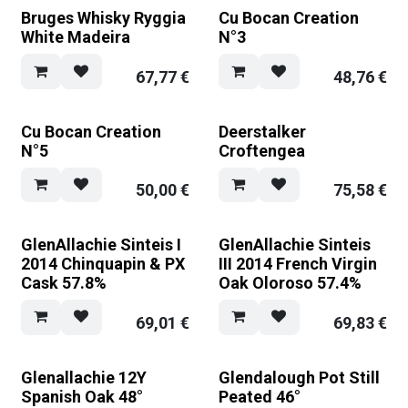
Bruges Whisky Ryggia
Cu Bocan Creation
White Madeira
N°3
67,77
€
48,76
€
Cu Bocan Creation
Deerstalker
N°5
Croftengea
50,00
€
75,58
€
GlenAllachie Sinteis I
GlenAllachie Sinteis
2014 Chinquapin & PX
III 2014 French Virgin
Cask 57.8%
Oak Oloroso 57.4%
69,01
€
69,83
€
Glenallachie 12Y
Glendalough Pot Still
Spanish Oak 48°
Peated 46°