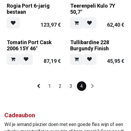
Rogia Port 6-jarig
Teerenpeli Kulo 7Y
bestaan
50,7°
123,97
€
62,40
€
Tomatin Port Cask
Tullibardine 228
2006 15Y 46°
Burgundy Finish
87,19
€
45,95
€
1
2
3
4
Cadeaubon
Wil je iemand plezier doen met een goede fles wijn of een